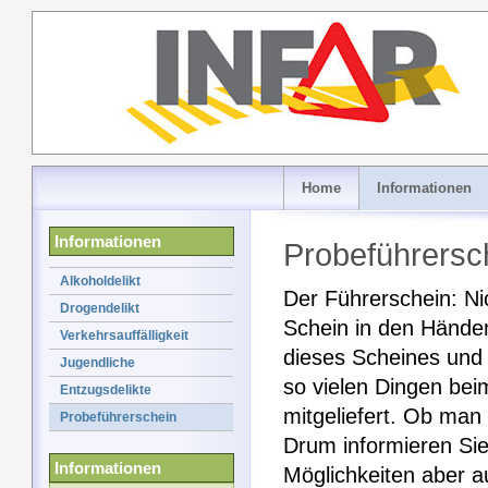
Home
Informationen
Informationen
Probeführersc
Alkoholdelikt
Der Führerschein: Ni
Drogendelikt
Schein in den Händen
Verkehrsauffälligkeit
dieses Scheines und I
Jugendliche
so vielen Dingen be
Entzugsdelikte
mitgeliefert. Ob man
Probeführerschein
Drum informieren Sie 
Informationen
Möglichkeiten aber a