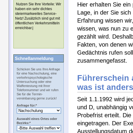
Hier erhalten Sie ein
Nutzen Sie Ihre Vorteile: Wir
haben ein sehr dichtes
Lage, in der Sie sich
steiermarkweites Service-
Netz! Zusätzlich sind gut mit
Erfahrung wissen wir
öffentlichen Verkehrsmitteln
wissen, was nun zu 
erreichbar.|
gezählt wird. Deshal
Fakten, von denen wi
Gedächtnis rufen soll
Schnellanmeldung
zusammengefasst.
Schicken Sie uns Ihre Anfrage
für eine Nachschulung, eine
Führerschein a
verkehrspsychologische
Untersuchung oder eine
was ist ander
Waffentestung mit Ihrer
Telefonnummer und wir rufen
Sie für die Termin-
Seit 1.1.1992 wird j
vereinbarung gerne zurück!
Anfrage für:*
und D, unabhängig vo
Probefrist erteilt. Di
Auswahl eines Ortes oder
eingetragen. Der Exe
Bezirks:*
Ausstellungsdatum de