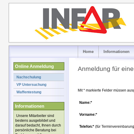
Home
Informationen
Online Anmeldung
Anmeldung für ein
Nachschulung
VP Untersuchung
Mit * markierte Felder müssen ausg
Waffentestung
Name:*
Informationen
Vorname:*
Unsere Mitarbeiter sind
bestens ausgebildet und
darauf bedacht, Ihnen durch
Telefon:*
(für Terminvereinbarung
persönliche Beratung bei